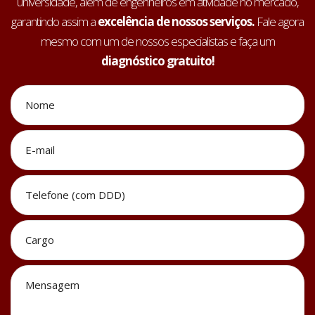
universidade, além de engenheiros em atividade no mercado,
garantindo assim a
excelência de nossos serviços.
Fale agora
mesmo com um de nossos especialistas e faça um
diagnóstico gratuito!
Nome
*
E-
mail
*
Telefone
(com
DDD)
*
Cargo
*
Mensagem