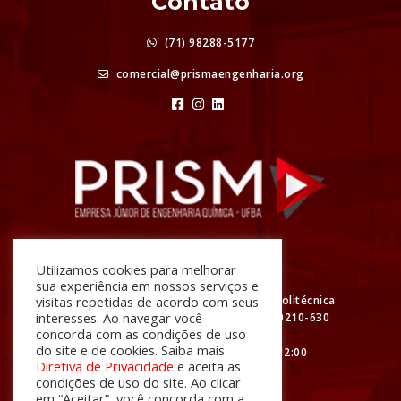
Contato
(71) 98288-5177
comercial@prismaengenharia.org
Atendimento
Utilizamos cookies para melhorar
sua experiência em nossos serviços e
R. Prof. Aristídes Novis, Nº 2 Escola Politécnica
visitas repetidas de acordo com seus
interesses. Ao navegar você
da UFBA - Federação, Salvador - BA, 40210-630
concorda com as condições de uso
do site e de cookies. Saiba mais
De segunda à sexta das 08:00 às 12:00
Diretiva de Privacidade
e aceita as
e das 13:00 às 18:00
condições de uso do site. Ao clicar
em “Aceitar”, você concorda com a