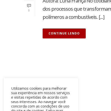
Autora: Luna França No cotidiano
dos processos que transformam
0
polímeros a combustíveis. [...]
CONTINUE LENDO
Contato
Utilizamos cookies para melhorar
sua experiência em nossos serviços
e visitas repetidas de acordo com
(71) 98288-5177
seus interesses. Ao navegar você
concorda com as condições de uso
comercial@prismaengenharia.org
do site e de cookies. Saiba mais