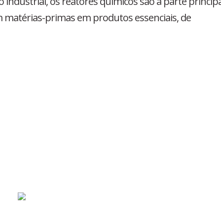
 industrial, os reatores químicos são a parte principa
 matérias-primas em produtos essenciais, de
d
D