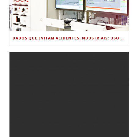
DADOS QUE EVITAM ACIDENTES INDUSTRIAIS: USO DE SENSORES, HISTÓRICOS DE PROCESSO E ANÁLISE PREDITIVA PARA SEGURANÇA OPERACIONAL