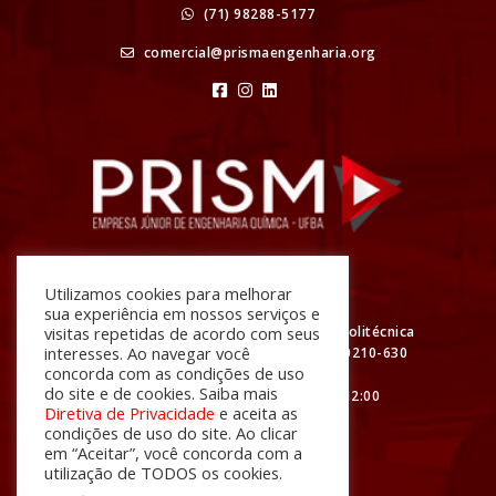
(71) 98288-5177
comercial@prismaengenharia.org
Atendimento
Utilizamos cookies para melhorar
sua experiência em nossos serviços e
R. Prof. Aristídes Novis, Nº 2 Escola Politécnica
visitas repetidas de acordo com seus
interesses. Ao navegar você
da UFBA - Federação, Salvador - BA, 40210-630
concorda com as condições de uso
do site e de cookies. Saiba mais
De segunda à sexta das 08:00 às 12:00
Diretiva de Privacidade
e aceita as
e das 13:00 às 18:00
condições de uso do site. Ao clicar
em “Aceitar”, você concorda com a
utilização de TODOS os cookies.