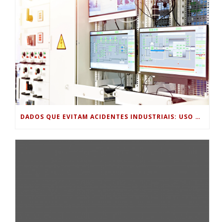
DADOS QUE EVITAM ACIDENTES INDUSTRIAIS: USO DE SENSORES, HISTÓRICOS DE PROCESSO E ANÁLISE PREDITIVA PARA SEGURANÇA OPERACIONAL