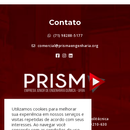
Contato
(71) 98288-5177
comercial@prismaengenharia.org
Atendimento
Utilizamos cookies para melhorar
sua experiência em nossos serviços e
visitas repetidas de acordo com seus
R. Prof. Aristídes Novis, Nº 2 Escola Politécnica
interesses. Ao navegar você
da UFBA - Federação, Salvador - BA, 40210-630
concorda com as condições de uso