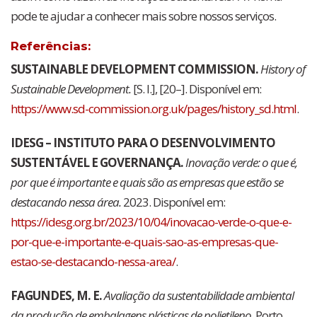
pode te ajudar a conhecer mais sobre nossos serviços.
Referências:
SUSTAINABLE DEVELOPMENT COMMISSION.
History of
Sustainable Development.
[S. l.], [20–]. Disponível em:
https://www.sd-commission.org.uk/pages/history_sd.html
.
IDESG – INSTITUTO PARA O DESENVOLVIMENTO
SUSTENTÁVEL E GOVERNANÇA.
Inovação verde: o que é,
por que é importante e quais são as empresas que estão se
destacando nessa área.
2023. Disponível em:
https://idesg.org.br/2023/10/04/inovacao-verde-o-que-e-
por-que-e-importante-e-quais-sao-as-empresas-que-
estao-se-destacando-nessa-area/
.
FAGUNDES, M. E.
Avaliação da sustentabilidade ambiental
da produção de embalagens plásticas de polietileno.
Porto