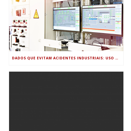
DADOS QUE EVITAM ACIDENTES INDUSTRIAIS: USO DE SENSORES, HISTÓRICOS DE PROCESSO E ANÁLISE PREDITIVA PARA SEGURANÇA OPERACIONAL