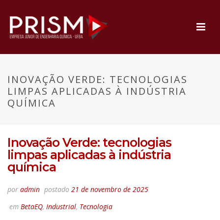
INOVAÇÃO VERDE: TECNOLOGIAS
LIMPAS APLICADAS À INDÚSTRIA
QUÍMICA
Inovação Verde: tecnologias
limpas aplicadas à indústria
química
por
admin
postado
21 de novembro de 2025
em
BetaEQ
,
Industrial
,
Tecnologia