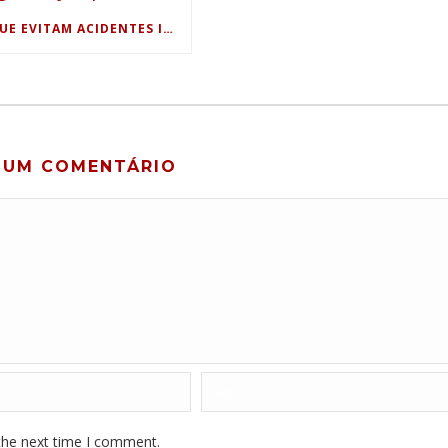
DADOS QUE EVITAM ACIDENTES INDUSTRIAIS: USO DE SENSORES, HISTÓRICOS DE PROCESSO E ANÁLISE PREDITIVA PARA SEGURANÇA OPERACIONAL
 UM COMENTÁRIO
the next time I comment.