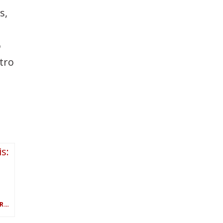
s,
o
tro
BIOPROCESSOS INDUSTRIAIS: FERMENTAÇÃO ALÉM DA INDÚSTRIA ALIMENTÍCIA