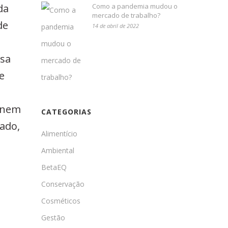
Como a pandemia mudou o
da
mercado de trabalho?
de
14 de abril de 2022
asa
e
m nem
CATEGORIAS
lado,
Alimentício
Ambiental
BetaEQ
Conservação
Cosméticos
Gestão