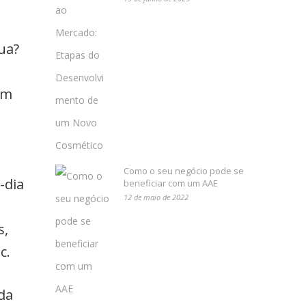
ua?
um
Como o seu negócio pode se
-dia
beneficiar com um AAE
12 de maio de 2022
s,
c.
da