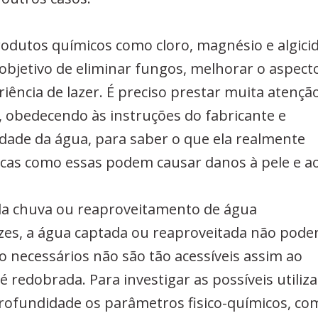
rodutos químicos como cloro, magnésio e algici
bjetivo de eliminar fungos, melhorar o aspect
ência de lazer. É preciso prestar muita atençã
, obedecendo às instruções do fabricante e
dade da água, para saber o que ela realmente
icas como essas podem causar danos à pele e a
a chuva ou reaproveitamento de água
zes, a água captada ou reaproveitada não pode
ão necessários não são tão acessíveis assim ao
é redobrada. Para investigar as possíveis utiliz
rofundidade os parâmetros fisico-químicos, co