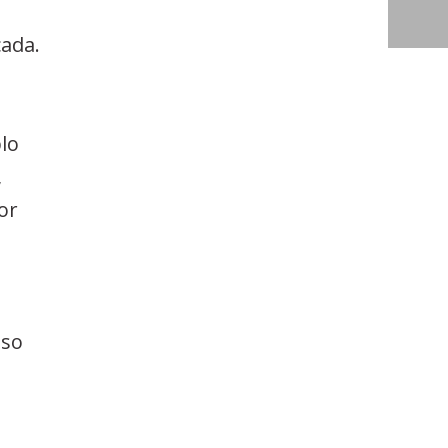
çada.
lo
,
or
sso