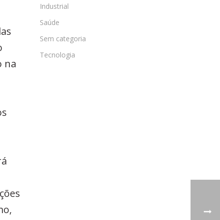
Industrial
Saúde
das
Sem categoria
o
Tecnologia
o na
os
rá
ações
mo,