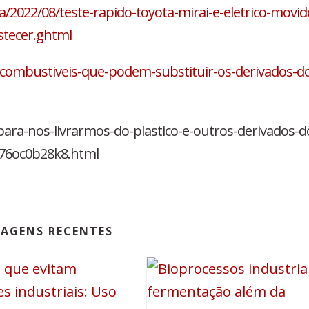
a/2022/08/teste-rapido-toyota-mirai-e-eletrico-movid
stecer.ghtml
combustiveis-que-podem-substituir-os-derivados-d
para-nos-livrarmos-do-plastico-e-outros-derivados-d
76oc0b28k8.html
AGENS RECENTES