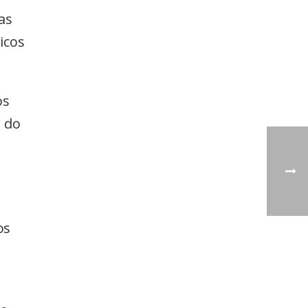
as
icos
os
o do
os