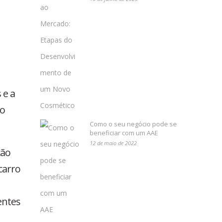
 e a
do
Como o seu negócio pode se
beneficiar com um AAE
12 de maio de 2022
ção
carro
entes