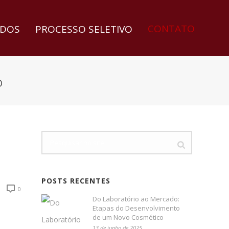
CONTATO
DOS
PROCESSO SELETIVO
O
POSTS RECENTES
0
Do Laboratório ao Mercado:
Etapas do Desenvolvimento
de um Novo Cosmético
13 de junho de 2025