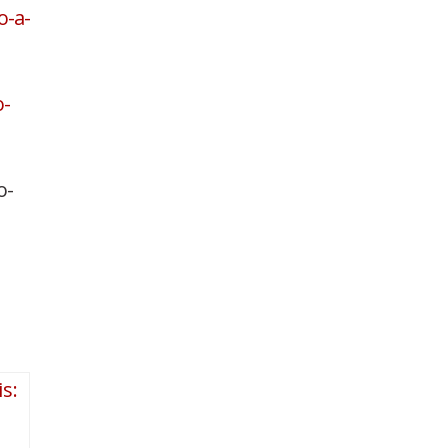
o-a-
o-
o-