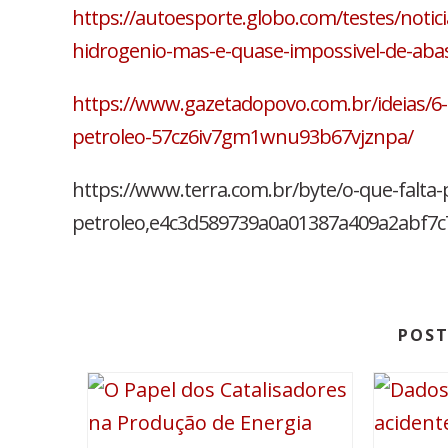
https://autoesporte.globo.com/testes/notici
hidrogenio-mas-e-quase-impossivel-de-aba
https://www.gazetadopovo.com.br/ideias/6-
petroleo-57cz6iv7gm1wnu93b67vjznpa/
https://www.terra.com.br/byte/o-que-falta-
petroleo,e4c3d589739a0a01387a409a2abf7c
POST