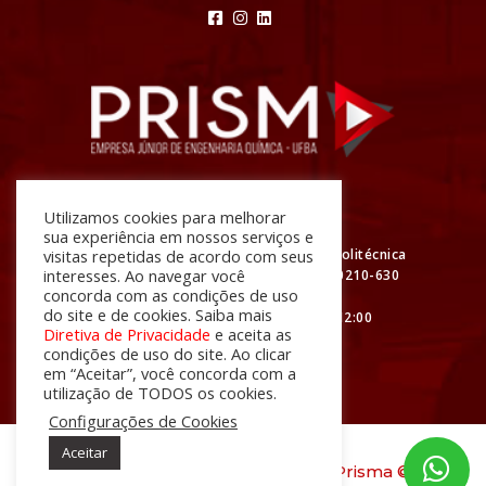
Atendimento
Utilizamos cookies para melhorar
sua experiência em nossos serviços e
visitas repetidas de acordo com seus
R. Prof. Aristídes Novis, Nº 2 Escola Politécnica
interesses. Ao navegar você
da UFBA - Federação, Salvador - BA, 40210-630
concorda com as condições de uso
do site e de cookies. Saiba mais
De segunda à sexta das 08:00 às 12:00
Diretiva de Privacidade
e aceita as
e das 13:00 às 18:00
condições de uso do site. Ao clicar
em “Aceitar”, você concorda com a
utilização de TODOS os cookies.
Configurações de Cookies
Aceitar
desenvolvido com
por
Prisma ©
2026