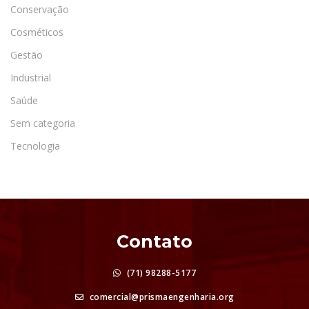
Conservação
Cosméticos
Gestão
Industrial
Saúde
Sem categoria
Tecnologia
Contato
(71) 98288-5177
comercial@prismaengenharia.org