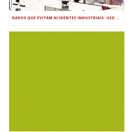
DADOS QUE EVITAM ACIDENTES INDUSTRIAIS: USO DE SENSORES, HISTÓRICOS DE PROCESSO E ANÁLISE PREDITIVA PARA SEGURANÇA OPERACIONAL