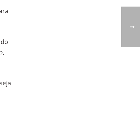
ara
 do
o,
seja