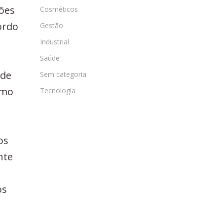
rões
Cosméticos
ordo
Gestão
Industrial
Saúde
ade
Sem categoria
amo
Tecnologia
os
nte
os