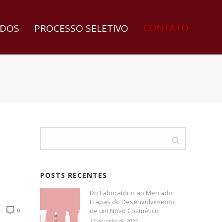
CONTATO
DOS
PROCESSO SELETIVO
POSTS RECENTES
Do Laboratório ao Mercado:
Etapas do Desenvolvimento
de um Novo Cosmético
0
13 de junho de 2025