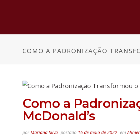
COMO A PADRONIZAÇÃO TRANSF
Como a Padroniza
McDonald’s
por
Mariana Silva
postado
16 de maio de 2022
em
Alimen