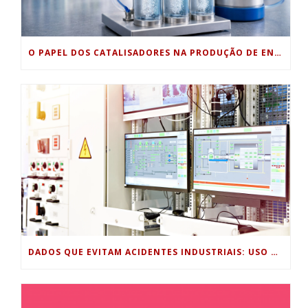
O PAPEL DOS CATALISADORES NA PRODUÇÃO DE ENERGIA LIMPA
DADOS QUE EVITAM ACIDENTES INDUSTRIAIS: USO DE SENSORES, HISTÓRICOS DE PROCESSO E ANÁLISE PREDITIVA PARA SEGURANÇA OPERACIONAL