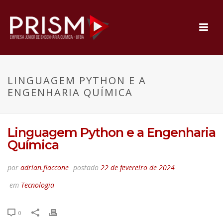
LINGUAGEM PYTHON E A
ENGENHARIA QUÍMICA
Linguagem Python e a Engenharia
Química
por
adrian.fiaccone
postado
22 de fevereiro de 2024
em
Tecnologia
0