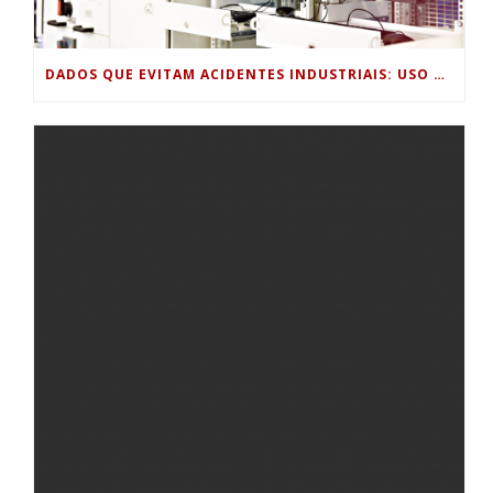
DADOS QUE EVITAM ACIDENTES INDUSTRIAIS: USO DE SENSORES, HISTÓRICOS DE PROCESSO E ANÁLISE PREDITIVA PARA SEGURANÇA OPERACIONAL