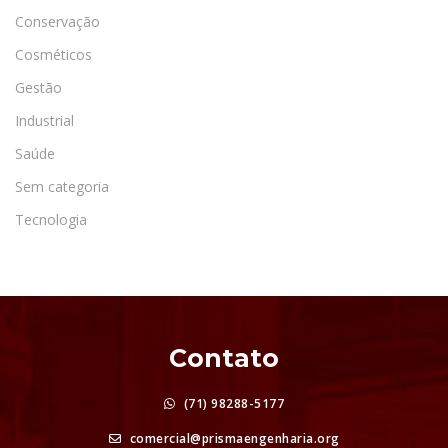
Conservação
Cosméticos
Gestão
Industrial
Saúde
Sem categoria
Tecnologia
Contato
(71) 98288-5177
comercial@prismaengenharia.org