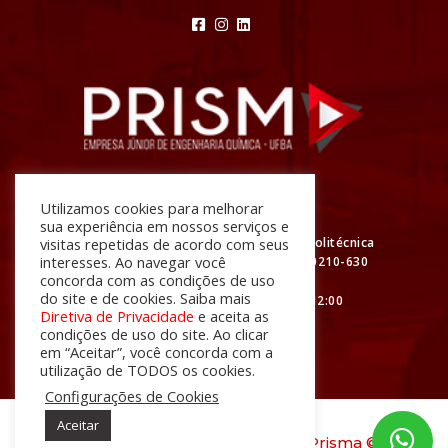
Atendimento
Utilizamos cookies para melhorar
sua experiência em nossos serviços e
R. Prof. Aristídes Novis, Nº 2 Escola Politécnica
visitas repetidas de acordo com seus
interesses. Ao navegar você
da UFBA - Federação, Salvador - BA, 40210-630
concorda com as condições de uso
do site e de cookies. Saiba mais
De segunda à sexta das 08:00 às 12:00
Diretiva de Privacidade
e aceita as
e das 13:00 às 18:00
condições de uso do site. Ao clicar
em “Aceitar”, você concorda com a
utilização de TODOS os cookies.
Configurações de Cookies
Aceitar
desenvolvido com
por
Prisma ©
2026