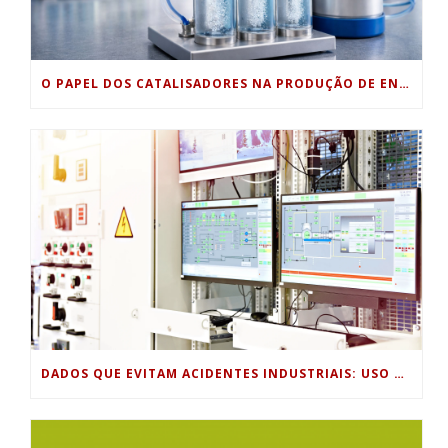
O PAPEL DOS CATALISADORES NA PRODUÇÃO DE ENERGIA LIMPA
DADOS QUE EVITAM ACIDENTES INDUSTRIAIS: USO DE SENSORES, HISTÓRICOS DE PROCESSO E ANÁLISE PREDITIVA PARA SEGURANÇA OPERACIONAL