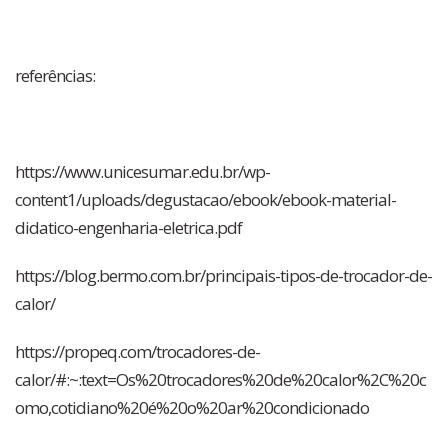
referências:
https://www.unicesumar.edu.br/wp-
content1/uploads/degustacao/ebook/ebook-material-
didatico-engenharia-eletrica.pdf
https://blog.bermo.com.br/principais-tipos-de-trocador-de-
calor/
https://propeq.com/trocadores-de-
calor/#:~:text=Os%20trocadores%20de%20calor%2C%20c
omo,cotidiano%20é%20o%20ar%20condicionado