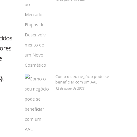
cidos
iores
e
s
Como o seu negócio pode se
)
.
beneficiar com um AAE
12 de maio de 2022