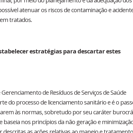
inal, por meio do planejamento e da adequação dos
ossível atenuar os riscos de contaminação e acidente
rem tratados.
stabelecer estratégias para descartar estes
de Gerenciamento de Resíduos de Serviços de Saúde
te do processo de licenciamento sanitário e é o pass
quarem às normas, sobretudo por seu caráter burocrá
 baseia nos princípios da não geração e minimizaçã
 descritas as ações relativas ao manejo e tratamento