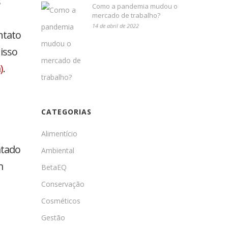
s
Como a pandemia mudou o
mercado de trabalho?
14 de abril de 2022
ntato
isso
)
.
CATEGORIAS
Alimentício
atado
Ambiental
m
BetaEQ
Conservação
Cosméticos
Gestão