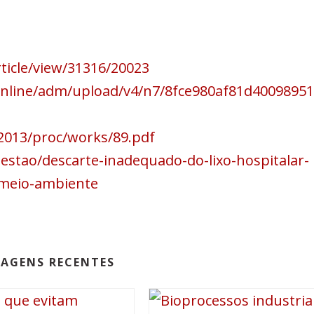
rticle/view/31316/20023
iaonline/adm/upload/v4/n7/8fce980af81d4009895
2013/proc/works/89.pdf
stao/descarte-inadequado-do-lixo-hospitalar-
-meio-ambiente
AGENS RECENTES