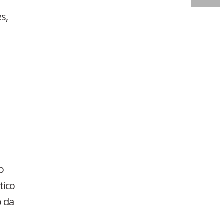
s,
o
tico
o da
,