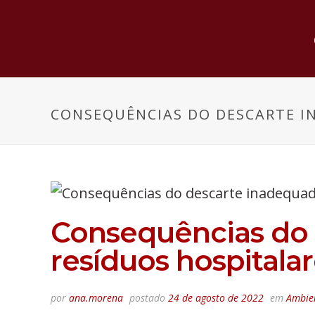
CONSEQUÊNCIAS DO DESCARTE I
Consequências do
resíduos hospitala
por
ana.morena
postado
24 de agosto de 2022
em
Ambie