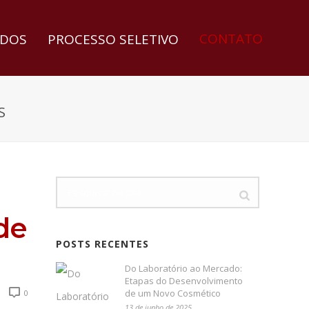
CONTATO
DOS
PROCESSO SELETIVO
S
de
POSTS RECENTES
Do Laboratório ao Mercado:
Etapas do Desenvolvimento
de um Novo Cosmético
0
13 de junho de 2025