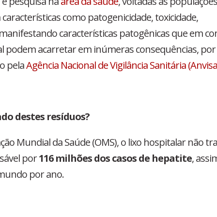
o e pesquisa na
área da saúde
, voltadas às populaçõe
aracterísticas como patogenicidade, toxicidade,
, manifestando
características patogênicas que em co
l podem acarretar em inúmeras consequências, por 
do pela
Agência Nacional de Vigilância Sanitária (Anvisa
do destes resíduos?
ão Mundial da Saúde (OMS), o lixo hospitalar não tr
sável por
116 milhões dos casos de hepatite
, assi
mundo por ano.